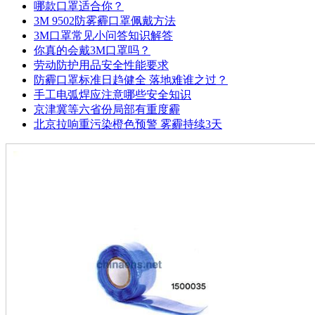
哪款口罩适合你？
3M 9502防雾霾口罩佩戴方法
3M口罩常见小问答知识解答
你真的会戴3M口罩吗？
劳动防护用品安全性能要求
防霾口罩标准日趋健全 落地难谁之过？
手工电弧焊应注意哪些安全知识
京津冀等六省份局部有重度霾
北京拉响重污染橙色预警 雾霾持续3天