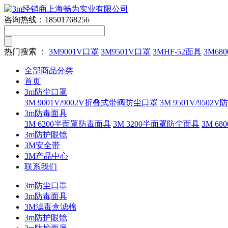
咨询热线：
18501768256
热门搜索 ：
3M9001V口罩
3M9501V口罩
3MHF-52面具
3M680
全部商品分类
首页
3m防尘口罩
3M 9001V/9002V折叠式带阀防尘口罩
3M 9501V/9502
3m防毒面具
3M 6200半面罩防毒面具
3M 3200半面罩防尘面具
3M 
3m防护眼镜
3M安全带
3M产品中心
联系我们
3m防尘口罩
3m防毒面具
3M滤毒盒滤棉
3m防护眼镜