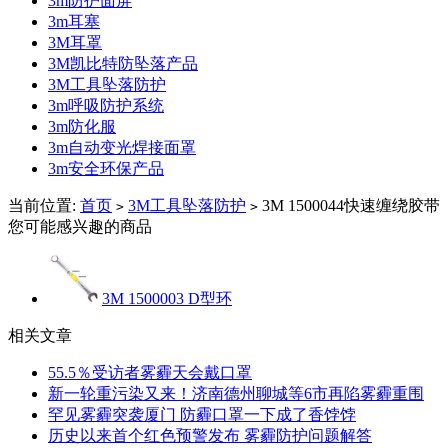
3m防护面屏
3m耳塞
3M耳罩
3M凯比特防坠落产品
3M工具坠落防护
3m呼吸防护系统
3m防化服
3m自动变光焊接面罩
3m安全环保产品
当前位置:
首页
3M工具坠落防护
3M 1500044快速缠绕胶带
>
>
您可能感兴趣的商品
3M 1500003 D型环
相关文章
55.5％受访者雾霾天会戴口罩
新一轮重污染又来！济南德州聊城等6市再陷雾霾重围
罕见雾霾突袭厦门 防霾口罩一下成了香饽饽
历史以来首个红色预警发布 雾霾防护问题解答