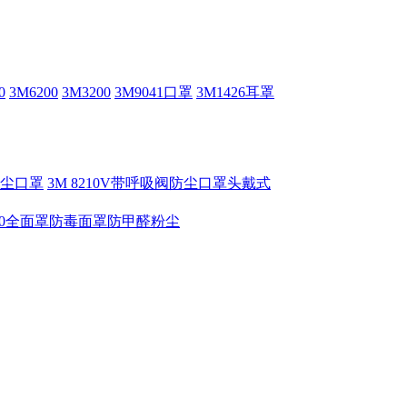
0
3M6200
3M3200
3M9041口罩
3M1426耳罩
V防尘口罩
3M 8210V带呼吸阀防尘口罩头戴式
6800全面罩防毒面罩防甲醛粉尘