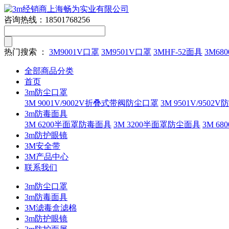
咨询热线：
18501768256
热门搜索 ：
3M9001V口罩
3M9501V口罩
3MHF-52面具
3M680
全部商品分类
首页
3m防尘口罩
3M 9001V/9002V折叠式带阀防尘口罩
3M 9501V/9502
3m防毒面具
3M 6200半面罩防毒面具
3M 3200半面罩防尘面具
3M 
3m防护眼镜
3M安全带
3M产品中心
联系我们
3m防尘口罩
3m防毒面具
3M滤毒盒滤棉
3m防护眼镜