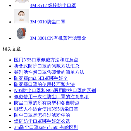
3M 8512 焊接防尘口罩
3M 9010防尘口罩
3M 3001CN有机蒸汽滤毒盒
相关文章
医用N95口罩佩戴方法和注意点
折叠式防护口罩的佩戴方法汇总
鉴别活性炭口罩含碳量的简单方法
防雾霾pm2.5口罩哪种好？
防雾霾口罩的使用技巧和方法
N95防尘口罩和N95医用防护口罩的区别
佩戴使用一次性防尘口罩的注意事项
防尘口罩的所有类型和各自特点
哪些人不适合使用N95防尘口罩
防尘口罩是怎样过滤粉尘的
煤矿防尘口罩哪种好怎么选
3m防尘口罩kn95与n95有啥区别