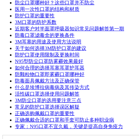
防尘口罩哪种好？这些口罩并不防尘
医用一次性口罩的结构和材质
防护口罩的重要性
3M口罩的防护系数
近期客户对半面罩呼吸器知识常见问题解答第一期
防毒口罩滤毒盒的更换条件
3M耳塞的用途及使用方法说明
关于如何选择3M防护口罩的建议
防护口罩使用限制及更换时间
N95型防尘口罩防雾霾效果最好
如何合理的选择耳塞耳罩护耳器
防颗粒物口罩即雾霾口罩哪种好
防毒面具佩戴方法及正确保管
什么是埃博拉病毒病及其传染方式
活性碳口罩选择使用问题解答
3M防尘口罩的选用要注意三点
常见的防护口罩选择误区解疑
正确选购佩戴口罩的重要性
正确佩戴合适的口罩和手套可防止多种职业病
专家：N95口罩不宜久戴，关键是提高自身免疫力