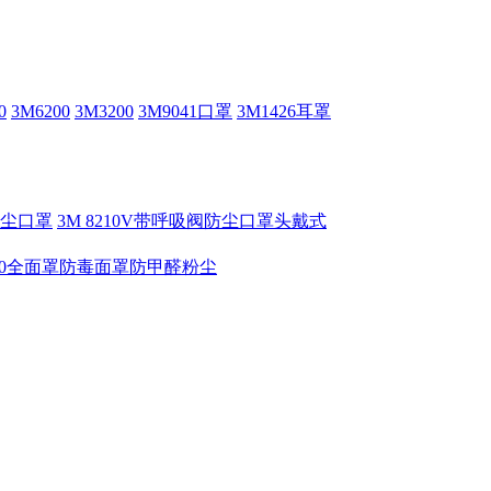
0
3M6200
3M3200
3M9041口罩
3M1426耳罩
V防尘口罩
3M 8210V带呼吸阀防尘口罩头戴式
6800全面罩防毒面罩防甲醛粉尘