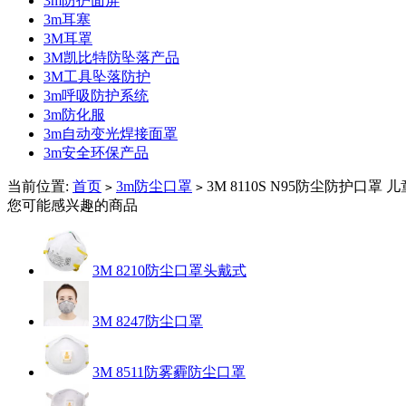
3m防护面屏
3m耳塞
3M耳罩
3M凯比特防坠落产品
3M工具坠落防护
3m呼吸防护系统
3m防化服
3m自动变光焊接面罩
3m安全环保产品
当前位置:
首页
3m防尘口罩
3M 8110S N95防尘防护口罩 
>
>
您可能感兴趣的商品
3M 8210防尘口罩头戴式
3M 8247防尘口罩
3M 8511防雾霾防尘口罩