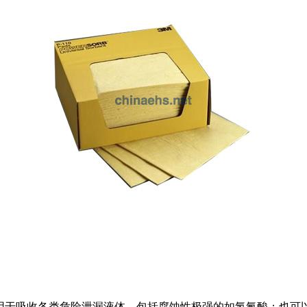
强碱；用于吸收各类危险泄漏液体，包括腐蚀性极强的如氢氟酸；也