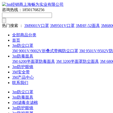
咨询热线：
18501768256
热门搜索 ：
3M9001V口罩
3M9501V口罩
3MHF-52面具
3M680
全部商品分类
首页
3m防尘口罩
3M 9001V/9002V折叠式带阀防尘口罩
3M 9501V/9502
3m防毒面具
3M 6200半面罩防毒面具
3M 3200半面罩防尘面具
3M 
3m防护眼镜
3M安全带
3M产品中心
联系我们
3m防尘口罩
3m防毒面具
3M滤毒盒滤棉
3m防护眼镜