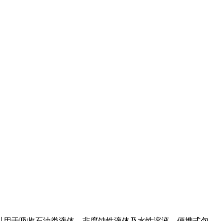
可以用于吸收石油类液体、非腐蚀性液体及水性溶液。便携式包