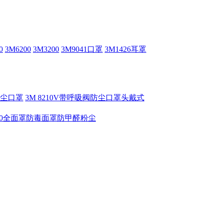
0
3M6200
3M3200
3M9041口罩
3M1426耳罩
V防尘口罩
3M 8210V带呼吸阀防尘口罩头戴式
6800全面罩防毒面罩防甲醛粉尘