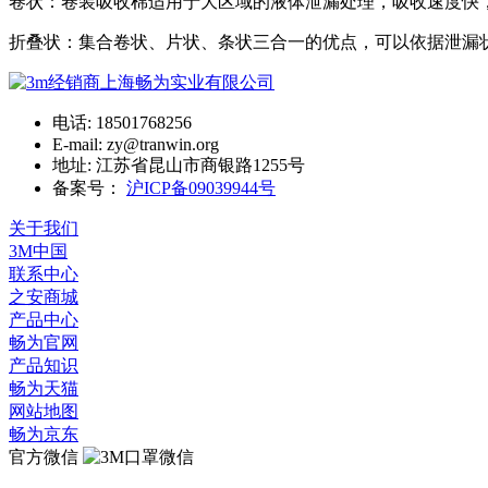
卷状：卷装吸收棉适用于大区域的液体泄漏处理，吸收速度快
折叠状：集合卷状、片状、条状三合一的优点，可以依据泄漏
电话: 18501768256
E-mail: zy@tranwin.org
地址: 江苏省昆山市商银路1255号
备案号：
沪ICP备09039944号
关于我们
3M中国
联系中心
之安商城
产品中心
畅为官网
产品知识
畅为天猫
网站地图
畅为京东
官方微信