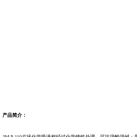
产品简介：
3M P-110片状化学吸液棉经过化学惰性处理，可抗强酸