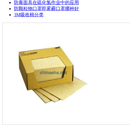
防毒面具在硫化氢作业中的应用
防颗粒物口罩即雾霾口罩哪种好
3M吸收棉分类