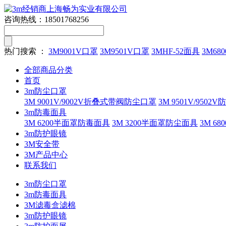
咨询热线：
18501768256
热门搜索 ：
3M9001V口罩
3M9501V口罩
3MHF-52面具
3M680
全部商品分类
首页
3m防尘口罩
3M 9001V/9002V折叠式带阀防尘口罩
3M 9501V/9502
3m防毒面具
3M 6200半面罩防毒面具
3M 3200半面罩防尘面具
3M 
3m防护眼镜
3M安全带
3M产品中心
联系我们
3m防尘口罩
3m防毒面具
3M滤毒盒滤棉
3m防护眼镜