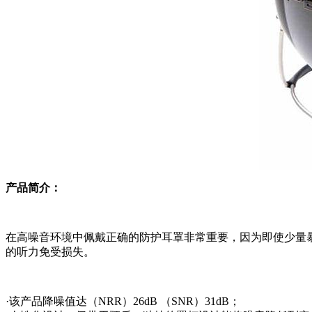
产品简介：
在高噪音环境中佩戴正确的防护耳罩非常重要，因为即使少量暴露
的听力免受损失。
·该产品降噪值达（NRR）26dB （SNR）31dB；