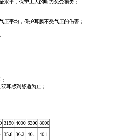
安全水平，保护工人的听力免受损失；
的气压平均，保护耳膜不受气压的伤害；
。
耳；
且双耳感到舒适为止；
0
3150
4000
6300
8000
5
35.8
36.2
40.1
40.1