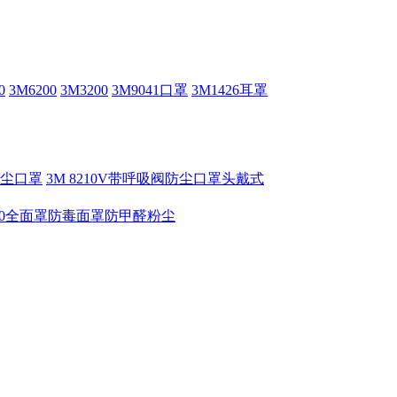
0
3M6200
3M3200
3M9041口罩
3M1426耳罩
V防尘口罩
3M 8210V带呼吸阀防尘口罩头戴式
6800全面罩防毒面罩防甲醛粉尘