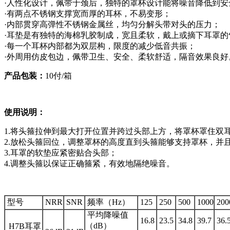
·人性化设计，佩带于颈后，独特的罩杯设计能将噪音降低到
·有两点不锈钢支撑宽而厚的耳杯，不易变形；
·内部贯穿高弹性不锈钢金属丝，均匀分解头带对头的压力；
·耳垫是有独特的海棉乳胶制成，宽且柔软，戴上或摘下耳罩
·每一个耳杯内部都为双层构，限度的减少低音共振；
·外周用仿皮包边，佩带卫生、安全、柔软舒适，隔音效果良好
产品包装：
10付/箱
使用说明：
1.将头箍拉伸到最大打开位置并跨过头部上方，将罩杯罩住双
2.放松头箍回位，调整罩杯的高度直到头箍能够支持罩杯，并
3.耳罩的软垫应紧密贴合头部；
4.调整头箍以保证正确箍紧，有效地隔绝噪音。
型号
NRR
SNR
频率（Hz）
125
250
500
1000
200
平均降噪值
16.8
23.5
34.8
39.7
36.
（dB）
H7B耳罩