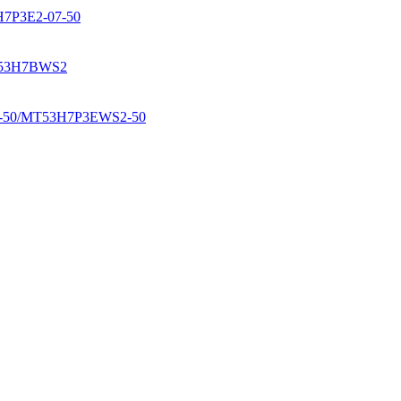
7P3E2-07-50
53H7BWS2
0/MT53H7P3EWS2-50