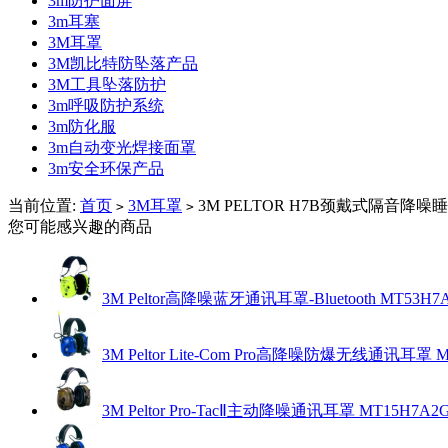
3m防护面屏
3m耳塞
3M耳罩
3M凯比特防坠落产品
3M工具坠落防护
3m呼吸防护系统
3m防化服
3m自动变光焊接面罩
3m安全环保产品
当前位置:
首页
3M耳罩
3M PELTOR H7B颈戴式隔音降
>
>
您可能感兴趣的商品
3M Peltor高降噪蓝牙通讯耳罩-Bluetooth MT53H7
3M Peltor Lite-Com Pro高降噪防爆无线通讯耳罩 MT
3M Peltor Pro-TacⅡ主动降噪通讯耳罩 MT15H7A2