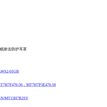
噪睡眠射击防护耳罩
AWS2-01GB
7H7F470-50，MT7H7P3E470-50
GN/MT15H7B2SV