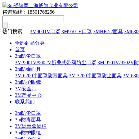
咨询热线：
18501768256
热门搜索 ：
3M9001V口罩
3M9501V口罩
3MHF-52面具
3M680
全部商品分类
首页
3m防尘口罩
3M 9001V/9002V折叠式带阀防尘口罩
3M 9501V/9502
3m防毒面具
3M 6200半面罩防毒面具
3M 3200半面罩防尘面具
3M 
3m防护眼镜
3M安全带
3M产品中心
联系我们
3m防尘口罩
3m防毒面具
3M滤毒盒滤棉
3m防护眼镜