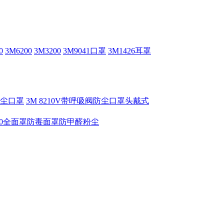
0
3M6200
3M3200
3M9041口罩
3M1426耳罩
V防尘口罩
3M 8210V带呼吸阀防尘口罩头戴式
6800全面罩防毒面罩防甲醛粉尘