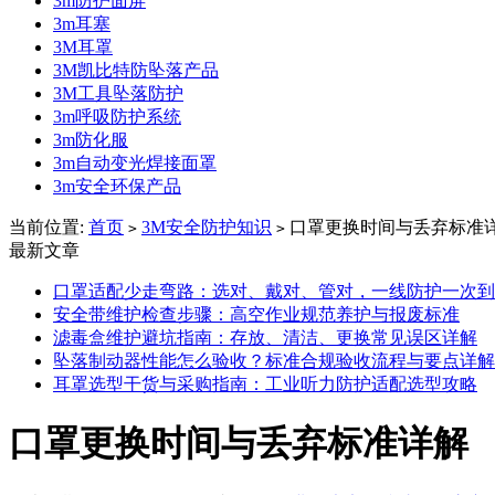
3m防护面屏
3m耳塞
3M耳罩
3M凯比特防坠落产品
3M工具坠落防护
3m呼吸防护系统
3m防化服
3m自动变光焊接面罩
3m安全环保产品
当前位置:
首页
3M安全防护知识
口罩更换时间与丢弃标准
>
>
最新文章
口罩适配少走弯路：选对、戴对、管对，一线防护一次到
安全带维护检查步骤：高空作业规范养护与报废标准
滤毒盒维护避坑指南：存放、清洁、更换常见误区详解
坠落制动器性能怎么验收？标准合规验收流程与要点详解
耳罩选型干货与采购指南：工业听力防护适配选型攻略
口罩更换时间与丢弃标准详解