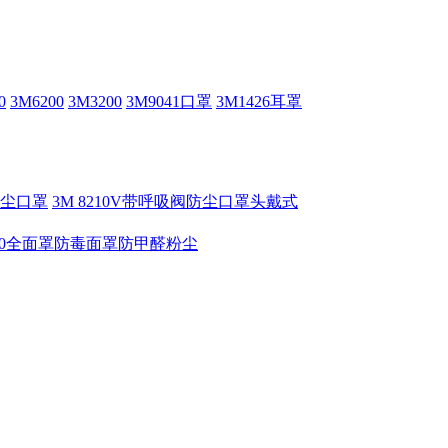
0
3M6200
3M3200
3M9041口罩
3M1426耳罩
V防尘口罩
3M 8210V带呼吸阀防尘口罩头戴式
6800全面罩防毒面罩防甲醛粉尘