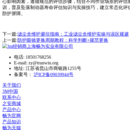
心影响因素，遵循规范的评估步骤，结合不同作业场景的评估
训，普及坠落制动器寿命评估知识与实操技巧，建立常态化评
防护屏障。
下一篇:
滤尘盒维护避坑指南：工业滤尘盒维护实操与误区规避
上一篇:
防护眼镜更换周期教程：科学判断+规范更换
电话: 18501768256
E-mail: zy@tranwin.org
地址: 江苏省昆山市商银路1255号
备案号：
沪ICP备09039944号
关于我们
3M中国
联系中心
之安商城
产品中心
畅为官网
产品知识
畅为天猫