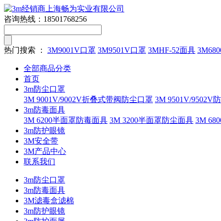
咨询热线：
18501768256
热门搜索 ：
3M9001V口罩
3M9501V口罩
3MHF-52面具
3M680
全部商品分类
首页
3m防尘口罩
3M 9001V/9002V折叠式带阀防尘口罩
3M 9501V/9502
3m防毒面具
3M 6200半面罩防毒面具
3M 3200半面罩防尘面具
3M 
3m防护眼镜
3M安全带
3M产品中心
联系我们
3m防尘口罩
3m防毒面具
3M滤毒盒滤棉
3m防护眼镜