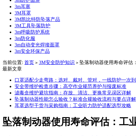
3m防护面屏
3m耳塞
3M耳罩
3M凯比特防坠落产品
3M工具坠落防护
3m呼吸防护系统
3m防化服
3m自动变光焊接面罩
3m安全环保产品
当前位置:
首页
3M安全防护知识
坠落制动器使用寿命评估
>
>
最新文章
口罩适配少走弯路：选对、戴对、管对，一线防护一次到
安全带维护检查步骤：高空作业规范养护与报废标准
滤毒盒维护避坑指南：存放、清洁、更换常见误区详解
坠落制动器性能怎么验收？标准合规验收流程与要点详解
耳罩选型干货与采购指南：工业听力防护适配选型攻略
坠落制动器使用寿命评估：工