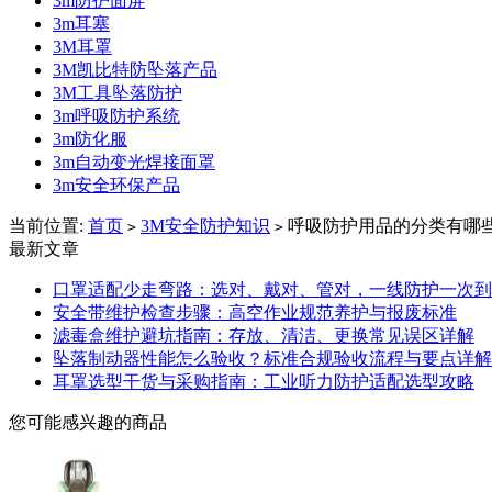
3m防护面屏
3m耳塞
3M耳罩
3M凯比特防坠落产品
3M工具坠落防护
3m呼吸防护系统
3m防化服
3m自动变光焊接面罩
3m安全环保产品
当前位置:
首页
3M安全防护知识
呼吸防护用品的分类有哪
>
>
最新文章
口罩适配少走弯路：选对、戴对、管对，一线防护一次到
安全带维护检查步骤：高空作业规范养护与报废标准
滤毒盒维护避坑指南：存放、清洁、更换常见误区详解
坠落制动器性能怎么验收？标准合规验收流程与要点详解
耳罩选型干货与采购指南：工业听力防护适配选型攻略
您可能感兴趣的商品