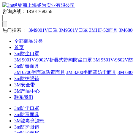
咨询热线：
18501768256
热门搜索 ：
3M9001V口罩
3M9501V口罩
3MHF-52面具
3M680
全部商品分类
首页
3m防尘口罩
3M 9001V/9002V折叠式带阀防尘口罩
3M 9501V/9502
3m防毒面具
3M 6200半面罩防毒面具
3M 3200半面罩防尘面具
3M 
3m防护眼镜
3M安全带
3M产品中心
联系我们
3m防尘口罩
3m防毒面具
3M滤毒盒滤棉
3m防护眼镜