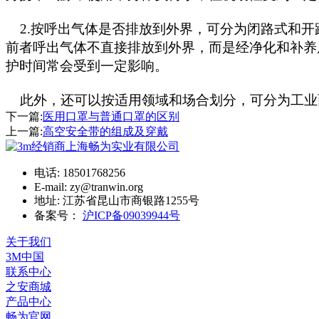
2.按呼出气体是否排放到外界，可分为闭路式和开
前者呼出气体不直接排放到外界，而是经净化和补养
护时间常会受到一定影响。
此外，还可以按适用领域和场合划分，可分为工业
下一篇:
医用口罩与普通口罩的区别
上一篇:
高空安全带的组成及穿戴
电话: 18501768256
E-mail: zy@tranwin.org
地址: 江苏省昆山市商银路1255号
备案号：
沪ICP备09039944号
关于我们
3M中国
联系中心
之安商城
产品中心
畅为官网