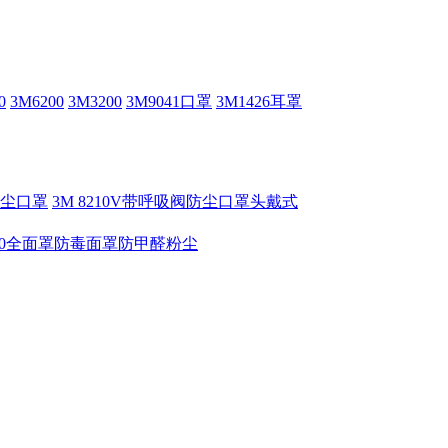
0
3M6200
3M3200
3M9041口罩
3M1426耳罩
V防尘口罩
3M 8210V带呼吸阀防尘口罩头戴式
6800全面罩防毒面罩防甲醛粉尘